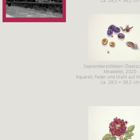
ca. 28,5 x 38,2 cm
Septemberstillleben (Zwets
Mirabelle), 2020
Aquarell, Feder und Grafit auf 
ca. 28,5 x 38,2 cm