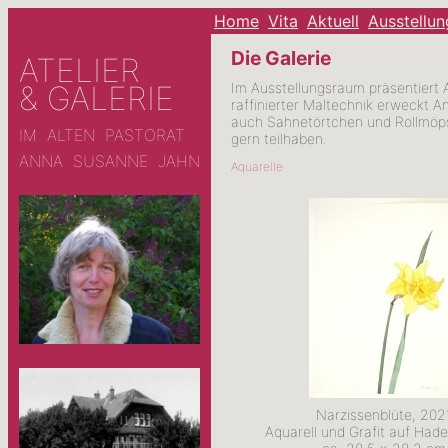
Home
Vita
Aktuell
Ausstellu
Die Galerie
ATELIER
Im Ausstellungsraum präsentiert 
& GALERIE
raffinierter Maltechnik erweckt A
auch Sahnetörtchen und Rollmöpse 
IM ALTEN PASTORAT
gern teilhaben.
ANNA SUSANNE JAHN
Aquarelle
Narzissenblüte, 202
Aquarell und Grafit auf Had