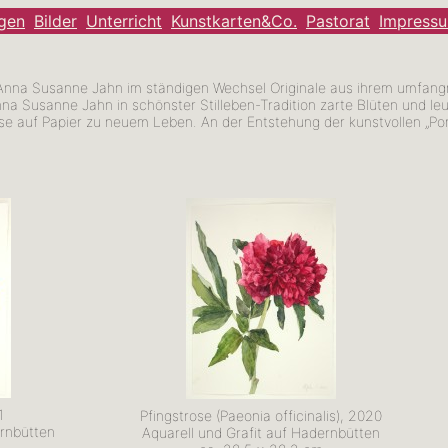
ngen
Bilder
Unterricht
Kunstkarten&Co.
Pastorat
Impress
Anna Susanne Jahn im ständigen Wechsel Originale aus ihrem umfangr
nna Susanne Jahn in schönster Stilleben-Tradition zarte Blüten und l
auf Papier zu neuem Leben. An der Entstehung der kunstvollen „Portra
1
Pfingstrose (Paeonia officinalis), 2020
ernbütten
Aquarell und Grafit auf Hadernbütten