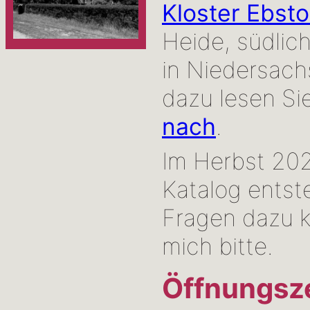
Kloster Ebsto
Heide, südlic
in Niedersach
dazu lesen Si
nach
.
Im Herbst 202
Katalog entst
Fragen dazu k
mich bitte.
Öffnungsze