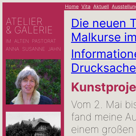
Home
Vita
Aktuell
Ausstellu
ATELIER
Die neuen 
& GALERIE
Malkurse im
IM ALTEN PASTORAT
ANNA SUSANNE JAHN
Informatio
Drucksache
Kunstproje
Vom 2. Mai bi
fand meine Au
einem großen 