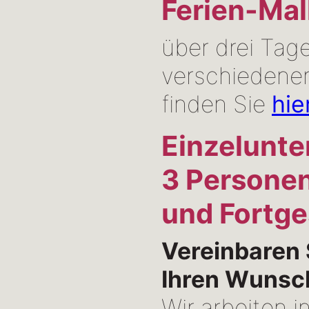
Ferien-Mal
über drei Tag
verschieden
finden Sie
hie
Einzelunter
3 Personen
und Fortge
Vereinbaren 
Ihren Wunsc
Wir arbeiten i